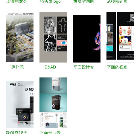
上海腾龙会
猫头鹰logo
烘焙空间的
从模板到焕
展服务社
标志品牌标
全新变化
新 解锁高
以设计与匠
识设计全攻
消费体验重
效设计的无
心，点亮每
略 从创意
塑购物场景
限可能
一次品牌亮
到商业应用
的面包店设
相
计之道
“庐州意
D&AD
平面设计专
平面的视角
库”项目正
2017 获奖
业主要学习
平面设计的
式落户庐阳
作品公布
内容及设计
本质与艺术
平面设计类
服务解析
佳作赏析
（三）
狄耐克18周
平面专业设