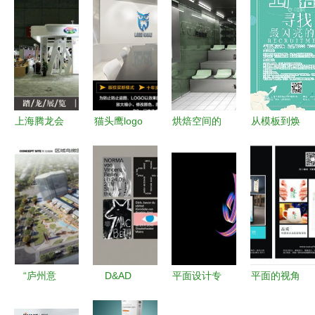
上海腾龙会
猫头鹰logo
烘焙空间的
从模板到焕
展服务社
标志品牌标
全新变化
新 解锁高
以设计与匠
识设计全攻
消费体验重
效设计的无
心，点亮每
略 从创意
塑购物场景
限可能
一次品牌亮
到商业应用
的面包店设
相
计之道
“庐州意
D&AD
平面设计专
平面的视角
库”项目正
2017 获奖
业主要学习
平面设计的