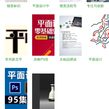
猫形标识
平面设计中
视觉流程导
专注与创新
专属优雅的
的复古风格
航 平面设
专访理想卫
平面设计艺
值得借鉴的
计中的专业
浴总经理危
术
经典风向标
布局技巧与
五祥的20年
实践
淋浴房设计
之路
常州新北平
赤峰PS培
古柏品牌设
平面设计
面设计与广
训班 从零
计 值得信
从概念到视
告设计培训
基础到精通
赖的平面设
觉传达的艺
全攻略 哪
平面设计的
计与产品画
术与科学
里学最靠
美工成长之
册创作专家
谱？
路